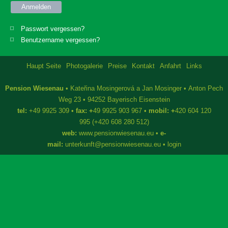
Anmelden
Passwort vergessen?
Benutzername vergessen?
Haupt Seite
Photogalerie
Preise
Kontakt
Anfahrt
Links
Pension Wiesenau
• Kateřina Mosingerová a Jan Mosinger • Anton Pech
Weg 23 • 94252 Bayerisch Eisenstein
tel:
+49 9925 309
•
fax: +
49 9925 903 967
•
mobil: +
420 604 120
995 (+420 608 280 512)
web:
www.pensionwiesenau.eu
•
e-
mail:
unterkunft@pensionwiesenau.eu
•
login